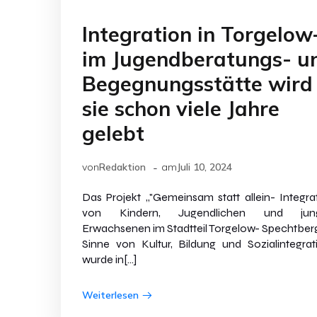
Integration in Torgelow
im Jugendberatungs- u
Begegnungsstätte wird
sie schon viele Jahre
gelebt
-
von
Redaktion
am
Juli 10, 2024
Das Projekt „"Gemeinsam statt allein- Integra
von Kindern, Jugendlichen und jun
Erwachsenen im Stadtteil Torgelow- Spechtber
Sinne von Kultur, Bildung und Sozialintegrat
wurde in[…]
Weiterlesen