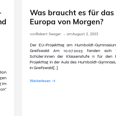
-
Was braucht es für das
nd
Europa von Morgen?
-
von
Robert Seeger
am
August 2, 2023
Der EU-Projekttag am Humboldt-Gymnasium
Greifswald Am 10.07.2023 fanden sich 
Schüler:innen der Klassenstufe 11 für den
Projekttag in der Aula des Humboldt-Gymnas
in Greifswald[…]
tion
gen
Weiterlesen
g im
ion"