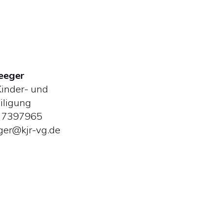
eeger
Kinder- und
iligung
3 7397965
eger@kjr-vg.de